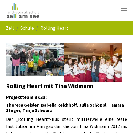
Skip to main navigation
Skip to main content
Skip to page footer
You are here:
Zell
Schule
Rolling Heart
Show larger version
Show larger version
Rolling Heart mit Tina Widmann
Projektteam BK3a:
Theresa Geisler, Isabella Reichholf, Julia Schöppl, Tamara
Steger, Tanja Schwarz
Der „Rolling Heart“-Bus stellt mittlerweile eine feste
Institution im Pinzgau dar, die von Tina Widmann 2012 ins