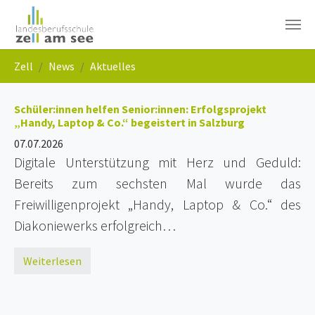
Skip to main navigation
Skip to main content
Skip to page footer
You are here:
Zell
News
Aktuelles
Schüler:innen helfen Senior:innen: Erfolgsprojekt
„Handy, Laptop & Co.“ begeistert in Salzburg
07.07.2026
Digitale Unterstützung mit Herz und Geduld:
Bereits zum sechsten Mal wurde das
Freiwilligenprojekt „Handy, Laptop & Co.“ des
Diakoniewerks erfolgreich…
Weiterlesen