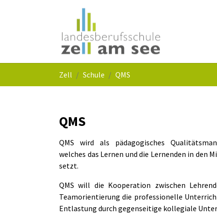
Skip to main navigation
Skip to main content
Skip to page footer
You are here:
Zell
Schule
QMS
QMS
QMS wird als pädagogisches Qualitätsman
welches das Lernen und die Lernenden in den Mi
setzt.
QMS will die Kooperation zwischen Lehren
Teamorientierung die professionelle Unterric
Entlastung durch gegenseitige kolle­giale Unte